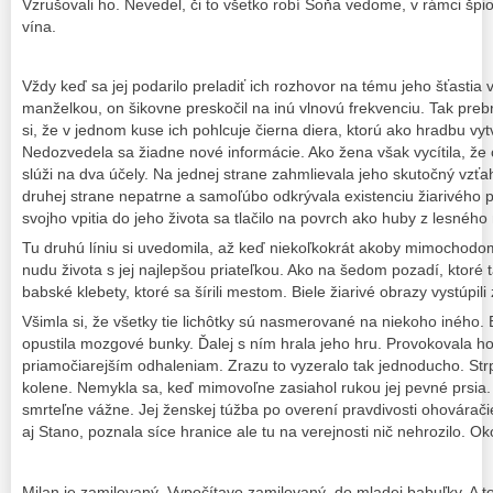
Vzrušovali ho. Nevedel, či to všetko robí Soňa vedome, v rámci špio
vína.
Vždy keď sa jej podarilo preladiť ich rozhovor na tému jeho šťastia 
manželkou, on šikovne preskočil na inú vlnovú frekvenciu. Tak preb
si, že v jednom kuse ich pohlcuje čierna diera, ktorú ako hradbu vyt
Nedozvedela sa žiadne nové informácie. Ako žena však vycítila, že c
slúži na dva účely. Na jednej strane zahmlievala jeho skutočný vzťah
druhej strane nepatrne a samoľúbo odkrývala existenciu žiarivého po
svojho vpitia do jeho života sa tlačilo na povrch ako huby z lesnéh
Tu druhú líniu si uvedomila, až keď niekoľkokrát akoby mimochodo
nudu života s jej najlepšou priateľkou. Ako na šedom pozadí, ktoré tak
babské klebety, ktoré sa šírili mestom. Biele žiarivé obrazy vystúpili
Všimla si, že všetky tie lichôtky sú nasmerované na niekoho iného.
opustila mozgové bunky. Ďalej s ním hrala jeho hru. Provokovala 
priamočiarejším odhaleniam. Zrazu to vyzeralo tak jednoducho. Str
kolene. Nemykla sa, keď mimovoľne zasiahol rukou jej pevné prsia.
smrteľne vážne. Jej ženskej túžba po overení pravdivosti ohovárači
aj Stano, poznala síce hranice ale tu na verejnosti nič nehrozilo. Oko
Milan je zamilovaný. Vypočítavo zamilovaný do mladej babuľky. A t