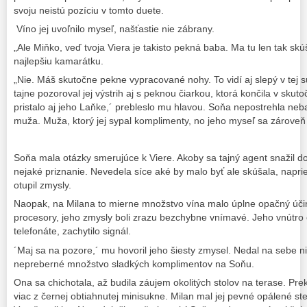
svoju neistú pozíciu v tomto duete.
Víno jej uvoľnilo myseľ, našťastie nie zábrany.
„Ale Miňko, veď tvoja Viera je takisto pekná baba. Ma tu len tak sk
najlepšiu kamarátku.
„Nie. Máš skutočne pekne vypracované nohy. To vidí aj slepý v tej s
tajne pozoroval jej výstrih aj s peknou čiarkou, ktorá končila v skuto
pristalo aj jeho Laňke,´ prebleslo mu hlavou. Soňa nepostrehla n
muža. Muža, ktorý jej sypal komplimenty, no jeho myseľ sa zároveň 
Soňa mala otázky smerujúce k Viere. Akoby sa tajný agent snažil d
nejaké priznanie. Nevedela síce aké by malo byť ale skúšala, napriek
otupil zmysly.
Naopak, na Milana to mierne množstvo vína malo úplne opačný účino
procesory, jeho zmysly boli zrazu bezchybne vnímavé. Jeho vnútro 
telefonáte, zachytilo signál.
´Maj sa na pozore,´ mu hovoril jeho šiesty zmysel. Nedal na sebe n
nepreberné množstvo sladkých komplimentov na Soňu.
Ona sa chichotala, až budila záujem okolitých stolov na terase. Prekríž
viac z černej obtiahnutej minisukne. Milan mal jej pevné opálené ste