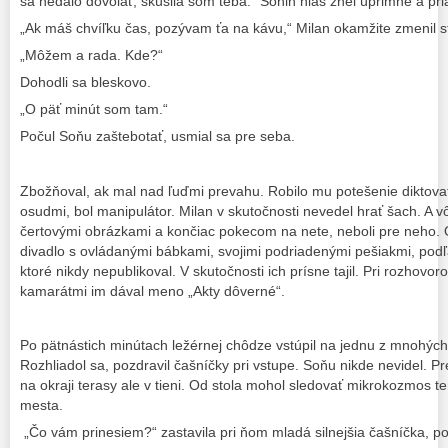
sa nedalo dovolať, skúsila som teba.“ Sonin hlas znel úprimne a pri
„Ak máš chvíľku čas, pozývam ťa na kávu,“ Milan okamžite zmenil str
„Môžem a rada. Kde?“
Dohodli sa bleskovo.
„O päť minút som tam.“
Počul Soňu zaštebotať, usmial sa pre seba.
Zbožňoval, ak mal nad ľuďmi prevahu. Robilo mu potešenie diktova
osudmi, bol manipulátor. Milan v skutočnosti nevedel hrať šach. A 
čertovými obrázkami a končiac pokecom na nete, neboli pre neho. O
divadlo s ovládanými bábkami, svojimi podriadenými pešiakmi, podľ
ktoré nikdy nepublikoval. V skutočnosti ich prísne tajil. Pri rozhovor
kamarátmi im dával meno „Akty dôverné“.
Po pätnástich minútach ležérnej chôdze vstúpil na jednu z mnohých 
Rozhliadol sa, pozdravil čašníčky pri vstupe. Soňu nikde nevidel. Pre
na okraji terasy ale v tieni. Od stola mohol sledovať mikrokozmos
mesta.
„Čo vám prinesiem?“ zastavila pri ňom mladá silnejšia čašníčka, p