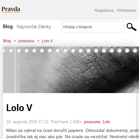
Registrácia
Prihlásenie
Blog
Najnovšie články
Najčítanejšie články
Blog
>
josezuna
>
Lolo V
Najkomentovanejšie články
Zoznam blogov
Komerčné blogy
Lolo V
16. augusta 2010 17:12
, Prečítané 2 505x,
josezuna
,
Lolo
Milan sa vybral na úrad doručiť papiere. Odovzdať dokumenty, preh
úradníčka tak aj viac ako pár. Na úrade sa nezdržal. Nestretol nik