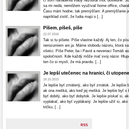
či som nariadenia vlády nezobral moc dôsledne. 
sa mi nedá, nemôžem využívať home office, charak
Času mám hodne, tak premýšľam. A premýšľanie je 
napríklad zistiť, že ľudia majú o [...]
Píšem, píšeš, píše
22.07.2016
Tak si tu píšete. Píše vlastne každý. Aj ten, čo pí
nerozumiem ani ja. Máme slobodu názoru, ktorá sa 
všetci. Píše Peter, ba i Pavol a neveriaci Tomáš as
spoločnosti. Kde každý môže mať svoj názor. Hlupá
ten čo si myslí, že má pravdu. [...]
Je lepší utečenec na hranici, či utopene
18.10.2015
Je lepšie byť zmätený, ako byť zmätok. Je lepšie b
ak ona mešká, ako keď jej mešká. Je lepšie byť s 
byť dobitý, ako byť dobytok. Je lepšie pískať si, a
vyplakať, ako byť vyplákaný. Je lepšie užiť si, ako
tričku, [...]
RSS