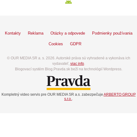
Kontakty
Reklama
Otázky a odpovede
Podmienky používania
Cookies
GDPR
© OUR MEDIA SR a. s. 2026. Autorské práva sú vyhradené a vykonáva ich
vydavateľ,
viac info
.
Blogovací systém Blog.Pravda.sk beží na technológií Wordpress.
Kompletný video servis pre OUR MEDIA SR a.s. zabezpečuje
ARBERTO GROUP
s.r.o.
.