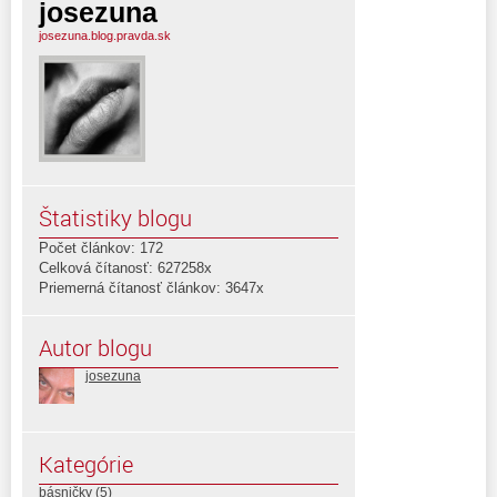
josezuna
josezuna.blog.pravda.sk
Štatistiky blogu
Počet článkov: 172
Celková čítanosť: 627258x
Priemerná čítanosť článkov: 3647x
Autor blogu
josezuna
Kategórie
básničky
(5)