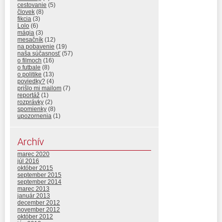
cestovanie
(5)
človek
(8)
fikcia
(3)
Lolo
(6)
mágia
(3)
mesačník
(12)
na pobavenie
(19)
naša súčasnosť
(57)
o filmoch
(16)
o futbale
(8)
o politike
(13)
poviedky?
(4)
prišlo mi mailom
(7)
reportáž
(1)
rozprávky
(2)
spomienky
(8)
upozornenia
(1)
Archív
marec 2020
júl 2016
október 2015
september 2015
september 2014
marec 2013
január 2013
december 2012
november 2012
október 2012