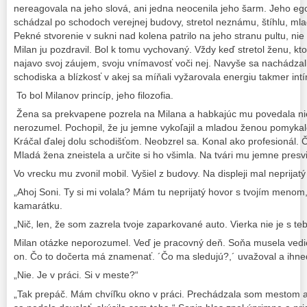
nereagovala na jeho slová, ani jedna neocenila jeho šarm. Jeho ego
schádzal po schodoch verejnej budovy, stretol neznámu, štíhlu, mla
Pekné stvorenie v sukni nad kolena patrilo na jeho stranu pultu, ni
Milan ju pozdravil. Bol k tomu vychovaný. Vždy keď stretol ženu, ktor
najavo svoj záujem, svoju vnímavosť voči nej. Navyše sa nachádzal
schodiska a blízkosť v akej sa míňali vyžarovala energiu takmer in
To bol Milanov princíp, jeho filozofia.
Žena sa prekvapene pozrela na Milana a habkajúc mu povedala nie
nerozumel. Pochopil, že ju jemne vykoľajil a mladou ženou pomyk
Kráčal ďalej dolu schodišťom. Neobzrel sa. Konal ako profesionál. 
Mladá žena zneistela a určite si ho všimla. Na tvári mu jemne presv
Vo vrecku mu zvonil mobil. Vyšiel z budovy. Na displeji mal neprijatý
„Ahoj Soni. Ty si mi volala? Mám tu neprijatý hovor s tvojím menom,“
kamarátku.
„Nič, len, že som zazrela tvoje zaparkované auto. Vierka nie je s te
Milan otázke neporozumel. Veď je pracovný deň. Soňa musela vedieť
on. Čo to dočerta má znamenať. ´Čo ma sledujú?,´ uvažoval a ihneď
„Nie. Je v práci. Si v meste?“
„Tak prepáč. Mám chvíľku okno v práci. Prechádzala som mestom a 