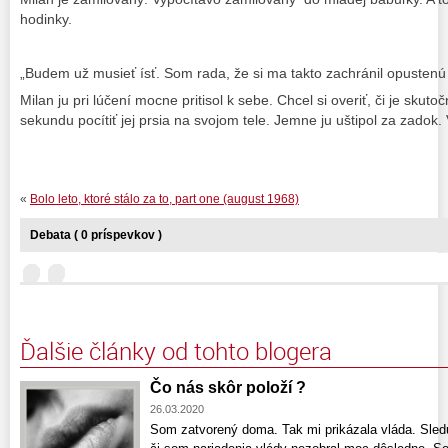
hodinky.
„Budem už musieť ísť. Som rada, že si ma takto zachránil opustenú
Milan ju pri lúčení mocne pritisol k sebe. Chcel si overiť, či je sku
sekundu pocítiť jej prsia na svojom tele. Jemne ju uštipol za zadok.
«
Bolo leto, ktoré stálo za to, part one (august 1968)
Debata ( 0 príspevkov )
Ďalšie články od tohto blogera
Čo nás skôr položí ?
26.03.2020
Som zatvorený doma. Tak mi prikázala vláda. Sle