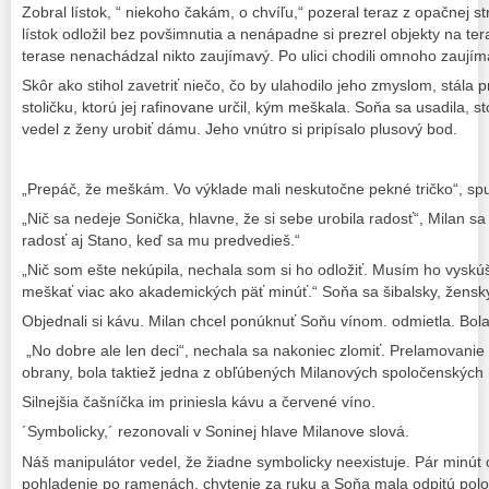
Zobral lístok, “ niekoho čakám, o chvíľu,“ pozeral teraz z opačnej 
lístok odložil bez povšimnutia a nenápadne si prezrel objekty na te
terase nenachádzal nikto zaujímavý. Po ulici chodili omnoho zaujímav
Skôr ako stihol zavetriť niečo, čo by ulahodilo jeho zmyslom, stála p
stoličku, ktorú jej rafinovane určil, kým meškala. Soňa sa usadila, st
vedel z ženy urobiť dámu. Jeho vnútro si pripísalo plusový bod.
„Prepáč, že meškám. Vo výklade mali neskutočne pekné tričko“, sp
„Nič sa nedeje Sonička, hlavne, že si sebe urobila radosť“, Milan 
radosť aj Stano, keď sa mu predvedieš.“
„Nič som ešte nekúpila, nechala som si ho odložiť. Musím ho vysk
meškať viac ako akademických päť minúť.“ Soňa sa šibalsky, žensk
Objednali si kávu. Milan chcel ponúknuť Soňu vínom. odmietla. Bol
„No dobre ale len deci“, nechala sa nakoniec zlomiť. Prelamovanie
obrany, bola taktiež jedna z obľúbených Milanových spoločenských 
Silnejšia čašníčka im priniesla kávu a červené víno.
´Symbolicky,´ rezonovali v Soninej hlave Milanove slová.
Náš manipulátor vedel, že žiadne symbolicky neexistuje. Pár minút
pohladenie po ramenách, chytenie za ruku a Soňa mala odpitú polov