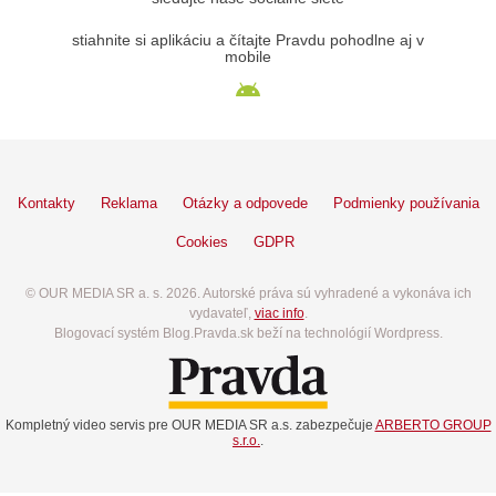
stiahnite si aplikáciu a čítajte Pravdu pohodlne aj v
mobile
Kontakty
Reklama
Otázky a odpovede
Podmienky používania
Cookies
GDPR
© OUR MEDIA SR a. s. 2026. Autorské práva sú vyhradené a vykonáva ich
vydavateľ,
viac info
.
Blogovací systém Blog.Pravda.sk beží na technológií Wordpress.
Kompletný video servis pre OUR MEDIA SR a.s. zabezpečuje
ARBERTO GROUP
s.r.o.
.