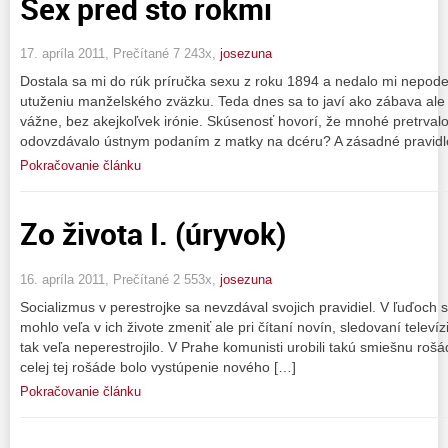
Sex pred sto rokmi
17. apríla 2011, Prečítané 7 243x,
josezuna
Dostala sa mi do rúk príručka sexu z roku 1894 a nedalo mi nepodeli
utuženiu manželského zväzku. Teda dnes sa to javí ako zábava ale
vážne, bez akejkoľvek irónie. Skúsenosť hovorí, že mnohé pretrvalo 
odovzdávalo ústnym podaním z matky na dcéru? A zásadné pravidl
Pokračovanie článku
Zo života I. (úryvok)
16. apríla 2011, Prečítané 2 553x,
josezuna
Socializmus v perestrojke sa nevzdával svojich pravidiel. V ľuďoch sí
mohlo veľa v ich živote zmeniť ale pri čítaní novín, sledovaní televí
tak veľa neperestrojilo. V Prahe komunisti urobili takú smiešnu rošá
celej tej rošáde bolo vystúpenie nového […]
Pokračovanie článku