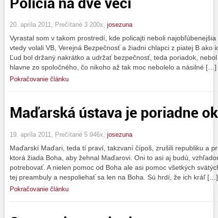
Polícia na dve veci
20. apríla 2011, Prečítané 3 200x,
josezuna
Vyrastal som v takom prostredí, kde policajti neboli najobľúbenejšia
vtedy volali VB, Verejná Bezpečnosť a žiadni chlapci z piatej B ako 
Ľud bol držaný nakrátko a udržať bezpečnosť, teda poriadok, nebol
hlavne zo spoločného, čo nikoho až tak moc nebolelo a násilné […]
Pokračovanie článku
Maďarská ústava je poriadne o
19. apríla 2011, Prečítané 5 946x,
josezuna
Maďarskí Maďari, teda tí praví, takzvaní čípoš, zrušili republiku a p
ktorá žiada Boha, aby žehnal Maďarovi. Oni to asi aj budú, vzhľado
potrebovať. A nielen pomoc od Boha ale asi pomoc všetkých svätých
tej preambuly a nespoliehať sa len na Boha. Sú hrdí, že ich kráľ […]
Pokračovanie článku