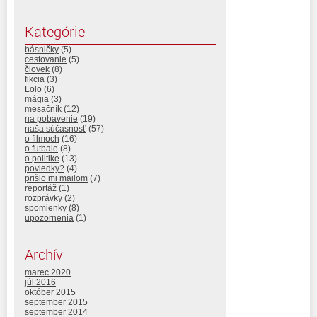
Kategórie
básničky
(5)
cestovanie
(5)
človek
(8)
fikcia
(3)
Lolo
(6)
mágia
(3)
mesačník
(12)
na pobavenie
(19)
naša súčasnosť
(57)
o filmoch
(16)
o futbale
(8)
o politike
(13)
poviedky?
(4)
prišlo mi mailom
(7)
reportáž
(1)
rozprávky
(2)
spomienky
(8)
upozornenia
(1)
Archív
marec 2020
júl 2016
október 2015
september 2015
september 2014