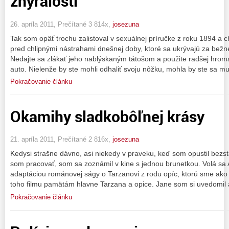
zhýralosti
26. apríla 2011, Prečítané 3 814x,
josezuna
Tak som opäť trochu zalistoval v sexuálnej príručke z roku 1894 a 
pred chlipnými nástrahami dnešnej doby, ktoré sa ukrývajú za bežn
Nedajte sa zlákať jeho nablýskaným tátošom a použite radšej hroma
auto. Nielenže by ste mohli odhaliť svoju nôžku, mohla by ste sa m
Pokračovanie článku
Okamihy sladkobôľnej krásy
21. apríla 2011, Prečítané 2 816x,
josezuna
Kedysi strašne dávno, asi niekedy v praveku, keď som opustil bezst
som pracovať, som sa zoznámil v kine s jednou brunetkou. Volá sa 
adaptáciou románovej ságy o Tarzanovi z rodu opíc, ktorú sme ako m
toho filmu pamätám hlavne Tarzana a opice. Jane som si uvedomil a
Pokračovanie článku