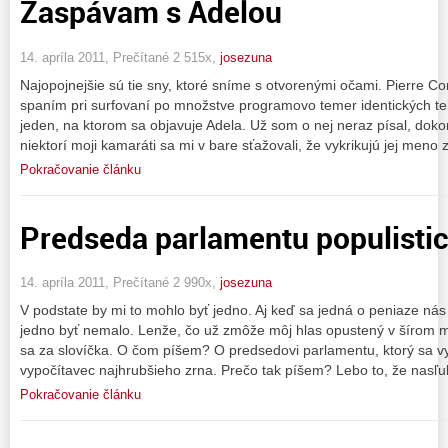
Zaspávam s Adelou
14. apríla 2011, Prečítané 2 515x,
josezuna
Najopojnejšie sú tie sny, ktoré sníme s otvorenými očami. Pierre Co
spaním pri surfovaní po množstve programovo temer identických te
jeden, na ktorom sa objavuje Adela. Už som o nej neraz písal, dokon
niektorí moji kamaráti sa mi v bare sťažovali, že vykrikujú jej meno 
Pokračovanie článku
Predseda parlamentu populistic
14. apríla 2011, Prečítané 2 990x,
josezuna
V podstate by mi to mohlo byť jedno. Aj keď sa jedná o peniaze ná
jedno byť nemalo. Lenže, čo už zmôže môj hlas opustený v šírom mor
sa za slovíčka. O čom píšem? O predsedovi parlamentu, ktorý sa vy
vypočítavec najhrubšieho zrna. Prečo tak píšem? Lebo to, že nasľu
Pokračovanie článku