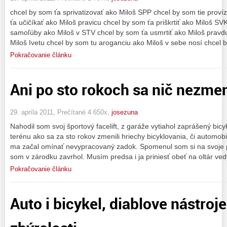
chcel by som ťa sprivatizovať ako Miloš SPP chcel by som tie proví
ťa učičíkať ako Miloš pravicu chcel by som ťa priškrtiť ako Miloš S
samoľúby ako Miloš v STV chcel by som ťa usmrtiť ako Miloš pravdu
Miloš Ivetu chcel by som tu aroganciu ako Miloš v sebe nosí chcel
Pokračovanie článku
Ani po sto rokoch sa nič nezmen
29. apríla 2011, Prečítané 4 650x,
josezuna
Nahodil som svoj športový facelift, z garáže vytiahol zaprášený bic
terénu ako sa za sto rokov zmenili hriechy bicyklovania, či automob
ma začal omínať nevypracovaný zadok. Spomenul som si na svoje p
som v zárodku zavrhol. Musím predsa i ja priniesť obeť na oltár ve
Pokračovanie článku
Auto i bicykel, diablove nástroj