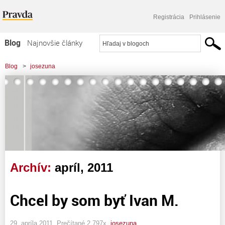
Registrácia
Prihlásenie
Blog
Najnovšie články
Najčítanejšie články
Blog
>
josezuna
Najkomentovanejšie články
Zoznam blogov
Komerčné blogy
Archív:
apríl, 2011
Chcel by som byť Ivan M.
29. apríla 2011, Prečítané 2 797x,
josezuna