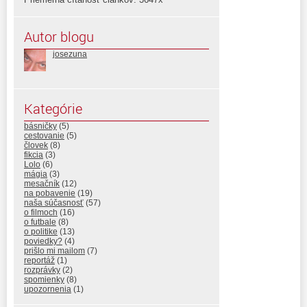
Autor blogu
josezuna
Kategórie
básničky
(5)
cestovanie
(5)
človek
(8)
fikcia
(3)
Lolo
(6)
mágia
(3)
mesačník
(12)
na pobavenie
(19)
naša súčasnosť
(57)
o filmoch
(16)
o futbale
(8)
o politike
(13)
poviedky?
(4)
prišlo mi mailom
(7)
reportáž
(1)
rozprávky
(2)
spomienky
(8)
upozornenia
(1)