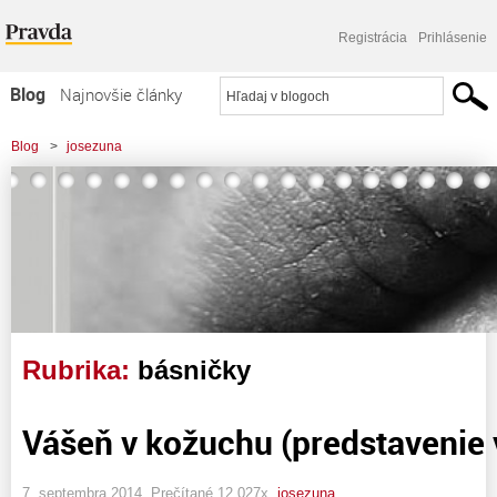
Registrácia
Prihlásenie
Blog
Najnovšie články
Najčítanejšie články
Blog
>
josezuna
Najkomentovanejšie články
Zoznam blogov
Komerčné blogy
Rubrika:
básničky
Vášeň v kožuchu (predstavenie 
7. septembra 2014, Prečítané 12 027x,
josezuna