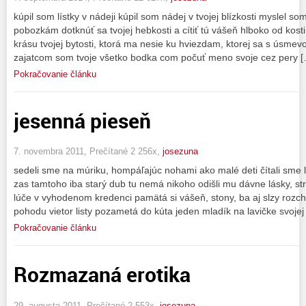
kúpil som lístky v nádeji kúpil som nádej v tvojej blízkosti myslel so
pobozkám dotknúť sa tvojej hebkosti a cítiť tú vášeň hlboko od kost
krásu tvojej bytosti, ktorá ma nesie ku hviezdam, ktorej sa s úsm
zajatcom som tvoje všetko bodka com počuť meno svoje cez pery 
Pokračovanie článku
jesenná pieseň
7. novembra 2011, Prečítané 2 256x,
josezuna
sedeli sme na múriku, hompáľajúc nohami ako malé deti čítali sme li
zas tamtoho iba starý dub tu nemá nikoho odišli mu dávne lásky, stra
lúče v vyhodenom kredenci pamätá si vášeň, stony, ba aj slzy rozc
pohodu vietor listy pozametá do kúta jeden mladík na lavičke svojej
Pokračovanie článku
Rozmazaná erotika
29. augusta 2011, Prečítané 2 553x,
josezuna