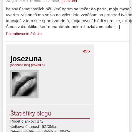
20. júla 2010, Prečítané 2 184x,
josezuna
belasý úsmev tvojich očí, keď norím sa večer do perín, moja myseľ k
uverím. vtiahneš ma snivo na výlet, kde vznášam sa prostred tvojho 
tancuješ v tom sne sporo zaodetá, moja myseľ blúdi v erotike, miluj
Ámos v didaktike, keď nenaučil sto polôh. bozkávam celé […]
Pokračovanie článku
RSS
josezuna
josezuna.blog.pravda.sk
Štatistiky blogu
Počet článkov: 172
Celková čítanosť: 627359x
Priemerná čítanosť článkov: 3647x