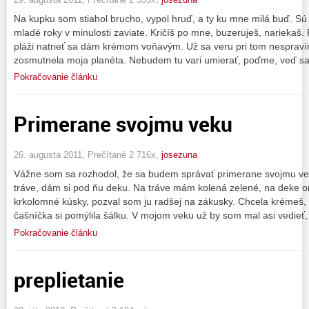
Na kupku som stiahol brucho, vypol hruď, a ty ku mne milá buď. Sú 
mladé roky v minulosti zaviate. Kričíš po mne, buzeruješ, nariekaš. P
pláži natrieť sa dám krémom voňavým. Už sa veru pri tom nespraví
zosmutnela moja planéta. Nebudem tu vari umierať, poďme, veď sa
Pokračovanie článku
Primerane svojmu veku
26. augusta 2011, Prečítané 2 716x,
josezuna
Vážne som sa rozhodol, že sa budem správať primerane svojmu ve
tráve, dám si pod ňu deku. Na tráve mám kolená zelené, na deke 
krkolomné kúsky, pozval som ju radšej na zákusky. Chcela krémeš, k
čašníčka si pomýlila šálku. V mojom veku už by som mal asi vedieť,
Pokračovanie článku
preplietanie