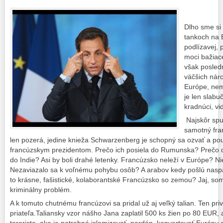
Dlho sme si 
tankoch na 
podlízavej, 
moci bažiace
však posled
väčšich nár
Európe, nem
je len slabu
kradnúci, vi
Najskôr spu
samotný fra
len pozerá, jedine knieža Schwarzenberg je schopný sa ozvať a použ
francúzskym prezidentom. Prečo ich posiela do Rumunska? Prečo 
do Indie? Asi by boli drahé letenky. Francúzsko neleží v Európe? N
Nezaviazalo sa k voľnému pohybu osôb? A arabov kedy pošlú naspäť 
to krásne, fašistické, kolaborantské Francúzsko so zemou? Jaj, som
kriminálny problém.
A k tomuto chutnému francúzovi sa pridal už aj veľký talian. Ten p
priateľa.Taliansky vzor nášho Jana zaplatil 500 ks žien po 80 EUR, 