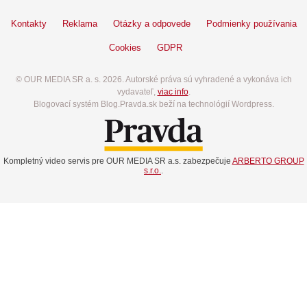
Kontakty
Reklama
Otázky a odpovede
Podmienky používania
Cookies
GDPR
© OUR MEDIA SR a. s. 2026. Autorské práva sú vyhradené a vykonáva ich
vydavateľ,
viac info
.
Blogovací systém Blog.Pravda.sk beží na technológií Wordpress.
Kompletný video servis pre OUR MEDIA SR a.s. zabezpečuje
ARBERTO GROUP
s.r.o.
.