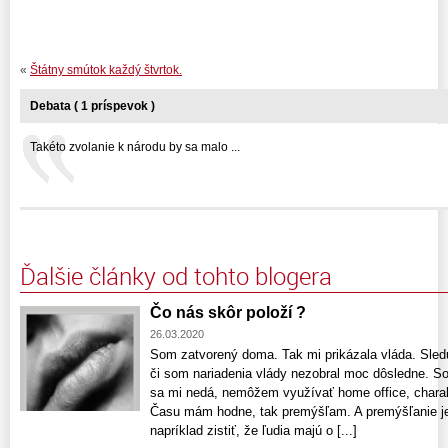
«
Štátny smútok každý štvrtok.
Debata ( 1 príspevok )
Takéto zvolanie k národu by sa malo ...
Ďalšie články od tohto blogera
Čo nás skôr položí ?
26.03.2020
Som zatvorený doma. Tak mi prikázala vláda. Sle
či som nariadenia vlády nezobral moc dôsledne. 
sa mi nedá, nemôžem využívať home office, charak
Času mám hodne, tak premýšľam. A premýšľanie je 
napríklad zistiť, že ľudia majú o [...]