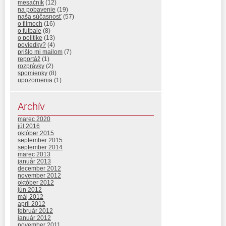
mesačník
(12)
na pobavenie
(19)
naša súčasnosť
(57)
o filmoch
(16)
o futbale
(8)
o politike
(13)
poviedky?
(4)
prišlo mi mailom
(7)
reportáž
(1)
rozprávky
(2)
spomienky
(8)
upozornenia
(1)
Archív
marec 2020
júl 2016
október 2015
september 2015
september 2014
marec 2013
január 2013
december 2012
november 2012
október 2012
jún 2012
máj 2012
apríl 2012
február 2012
január 2012
november 2011