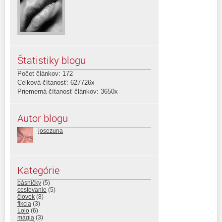
Štatistiky blogu
Počet článkov: 172
Celková čítanosť: 627726x
Priemerná čítanosť článkov: 3650x
Autor blogu
josezuna
Kategórie
básničky
(5)
cestovanie
(5)
človek
(8)
fikcia
(3)
Lolo
(6)
mágia
(3)