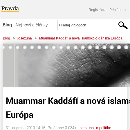
Registrácia
Prihlásenie
Blog
Najnovšie články
Najčítanejšie články
Blog
>
josezuna
>
Muammar Kaddáfí a nová islamsko-cigánska Európa
Najkomentovanejšie články
Zoznam blogov
Komerčné blogy
Muammar Kaddáfí a nová islam
Európa
31. augusta 2010 14:16
, Prečítané 3 084x,
josezuna
,
o politike