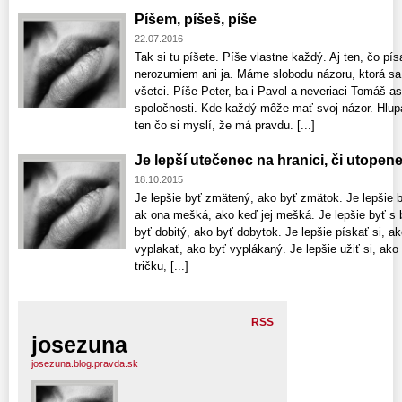
Píšem, píšeš, píše
22.07.2016
Tak si tu píšete. Píše vlastne každý. Aj ten, čo pí
nerozumiem ani ja. Máme slobodu názoru, ktorá sa 
všetci. Píše Peter, ba i Pavol a neveriaci Tomáš as
spoločnosti. Kde každý môže mať svoj názor. Hlupá
ten čo si myslí, že má pravdu. [...]
Je lepší utečenec na hranici, či utopene
18.10.2015
Je lepšie byť zmätený, ako byť zmätok. Je lepšie b
ak ona mešká, ako keď jej mešká. Je lepšie byť s 
byť dobitý, ako byť dobytok. Je lepšie pískať si, a
vyplakať, ako byť vyplákaný. Je lepšie užiť si, ako
tričku, [...]
RSS
josezuna
josezuna.blog.pravda.sk