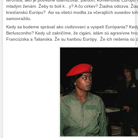
terorista, ako je potrebné islamizovať, pardón, konvertovať Európu
mladým ženám. Žeby to boli k…y? A čo cirkev? Žiadna odozva. Žiad
kresťanskú Európu? Asi sa všetci modlia za včerajších susedov toh
samovraždu.
Kedy sa budeme správať ako civilizovaní a vyspelí Európania? Ke
Berlusconiho? Kedy už zakričíme, že cigáni, islám sú agresívne hroz
Francúzska a Talianska. Že su hanbou Európy. Že ich riešenia sú 